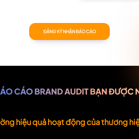
ĐĂNG KÝ NHẬN BÁO CÁO
Đo lường hiệu quả hoạt động của đối th