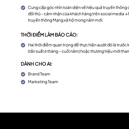
Cung cấp góc nhìn toàn diện về hiệu quả truyền thông c
đối thủ - cảm nhận của khách hàng trên social media 
truyền thông Mạng xã hội trong năm mới.
THỜI ĐIỂM LÀM BÁO CÁO:
Hai thời điểm quan trọng để thực hiện audit đó là trước
(tần suất 6 tháng – cuối năm) hoặc thương hiệu mới tham
DÀNH CHO AI:
Brand Team
Marketing Team