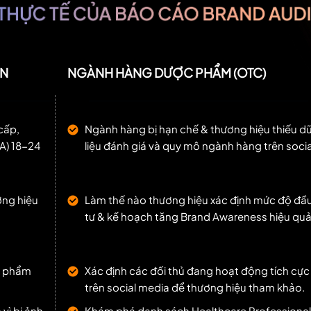
ÂN
NGÀNH HÀNG DƯỢC PHẨM (OTC)
cấp,
Ngành hàng bị hạn chế & thương hiệu thiếu d
A) 18-24
liệu đánh giá và quy mô ngành hàng trên socia
ơng hiệu
Làm thế nào thương hiệu xác định mức độ đầ
tư & kế hoạch tăng Brand Awareness hiệu quả
n phẩm
Xác định các đối thủ đang hoạt động tích cực
trên social media để thương hiệu tham khảo.
vì bị ảnh
Khám phá danh sách Healthcare Professional