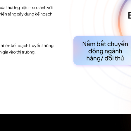
ủa thương hiệu – so sánh với
→ Nền tảng xây dựng kế hoạch
 khi lên kế hoạch truyền thông
 gia vào thị trường.