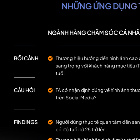
NGÀNH HÀNG CHĂM SÓC CÁ NH
BỐI CẢNH
Thương hiệu hướng đến hình ảnh cao 
sang trọng với khách hàng mục tiêu (T
tuổi.
CÂU HỎI
TA có nhận định đúng về hình ảnh thư
trên Social Media?
FINDINGS
Người dùng thực tế quan tâm đến sả
có độ tuổi từ 25 trở lên.
Thương hiệu bị nhận định ở mức rẻ tiền 