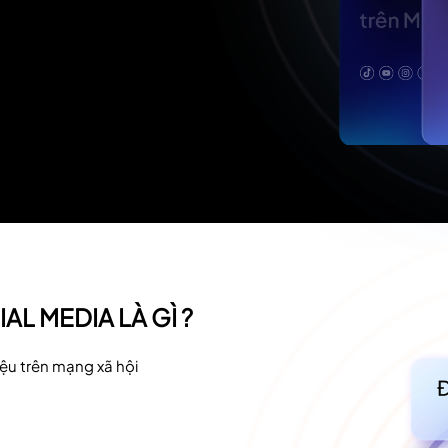
L MEDIA LÀ GÌ ?
u trên mạng xã hội