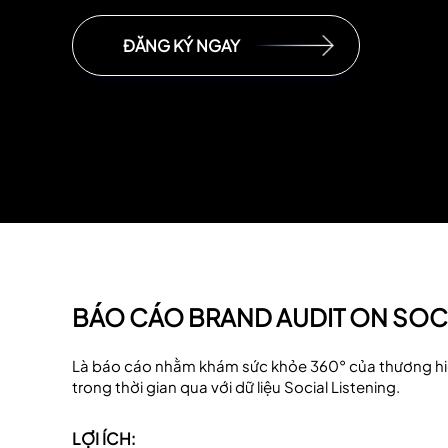
ĐĂNG KÝ NGAY
BÁO CÁO BRAND AUDIT ON SOCIA
Là báo cáo nhằm khám sức khỏe 360° của thương hiệ
trong thời gian qua với dữ liệu Social Listening.
LỢI ÍCH: