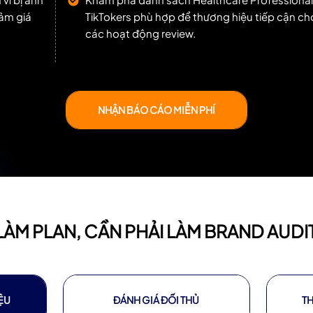
ảm giá
TikTokers phù hợp để thương hiệu tiếp cận ch
các hoạt động review.
NHẬN BÁO CÁO MIỄN PHÍ
 LÀM PLAN, CẦN PHẢI LÀM BRAND AUDI
ỆU
ĐÁNH GIÁ ĐỐI THỦ
T