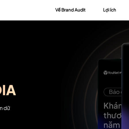
Về Brand Audit
Lợi ích
ên dữ